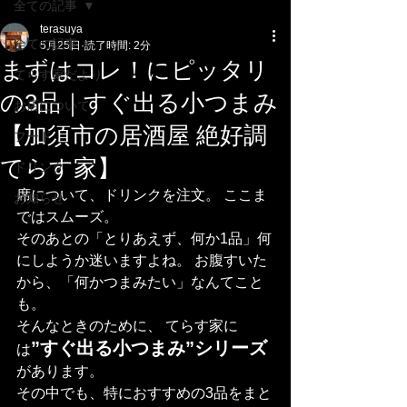
全ての記事
terasuya
全ての記事
5月25日
読了時間: 2分
まずはコレ！にピッタリ
てらす家だより
の3品｜すぐ出る小つまみ
お店について
【加須市の居酒屋 絶好調
フード
てらす家】
ドリンク
席について、ドリンクを注文。 ここま
お知らせ
ではスムーズ。
そのあとの「とりあえず、何か1品」何
にしようか迷いますよね。 お腹すいた
から、「何かつまみたい」なんてこと
も。
そんなときのために、 てらす家に
”すぐ出る小つまみ”シリーズ
は
があります。
その中でも、特におすすめの3品をまと