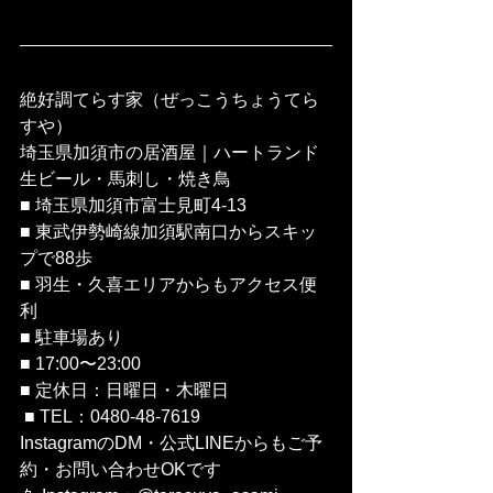
絶好調てらす家（ぜっこうちょうてら
すや） 
埼玉県加須市の居酒屋｜ハートランド
生ビール・馬刺し・焼き鳥
■ 埼玉県加須市富士見町4-13 
■ 東武伊勢崎線加須駅南口からスキッ
プで88歩 
■ 羽生・久喜エリアからもアクセス便
利 
■ 駐車場あり 
■ 17:00〜23:00 
■ 定休日：日曜日・木曜日
 ■ TEL：0480-48-7619 
InstagramのDM・公式LINEからもご予
約・お問い合わせOKです 