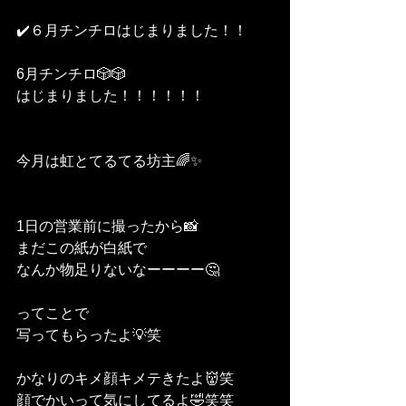
✔️６月チンチロはじまりました！！
6月チンチロ🎲🎲
はじまりました！！！！！！
今月は虹とてるてる坊主🌈✨
1日の営業前に撮ったから📸
まだこの紙が白紙で
なんか物足りないなーーーー🤔
ってことで
写ってもらったよ💡笑
かなりのキメ顔キメテきたよ👹笑
顔でかいって気にしてるよ🤣笑笑