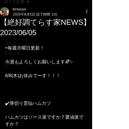
全ての記事
terasuya
全ての記事
2023年6月5日
読了時間: 2分
【絶好調てらす家NEWS】
てらす家だより
2023/06/05
お店について
フード
⇨毎週月曜日更新！
ドリンク
今週もよろしくお願いします🌈✨
お知らせ
6/8(木)お休みでーす！！！
✔️厚切り雲仙ハムカツ
ハムカツはソース派ですか？醤油派で
すか？