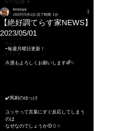
全ての記事
terasuya
全ての記事
2023年5月1日
読了時間: 1分
【絶好調てらす家NEWS】
てらす家だより
2023/05/01
お店について
フード
⇨毎週月曜日更新！
ドリンク
今週もよろしくお願いします🌈✨
お知らせ
✔️馬刺のゆっけ
ユッケって言葉にすぐ反応してしまう
のは
なぜなのでしょうか😚🥚✨