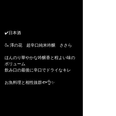
✔️⁡日本酒
🍶 澤の花　超辛口純米吟醸　ささら
ほんのり華やかな吟醸香と程よい味の
ボリューム
飲み口の最後に辛口でドライなキレ
お魚料理と相性抜群🐟👌✨