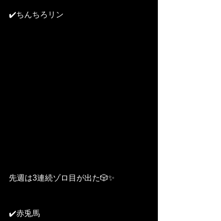
✔️ちんちろリン
先週は3連続ゾロ目が出た🎲✨
✔️赤兎馬　　