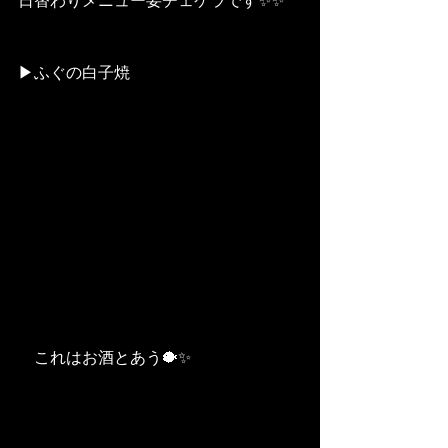
日替わりメニュー要チェケラです✨✨
▶︎ふぐの白子焼
　これはお酒とあう🐡✨