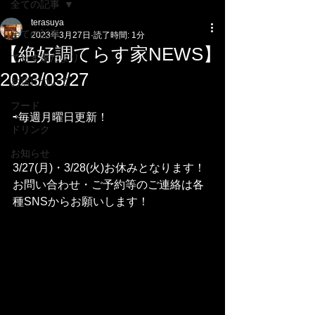
全ての記事
terasuya
全ての記事
2023年3月27日
読了時間: 1分
【絶好調てらす家NEWS】
てらす家だより
2023/03/27
お店について
フード
⇨毎週月曜日更新！
ドリンク
お知らせ
3/27(月)・3/28(火)お休みとなります！
お問い合わせ・ご予約等のご連絡は各
種SNSからお願いします！