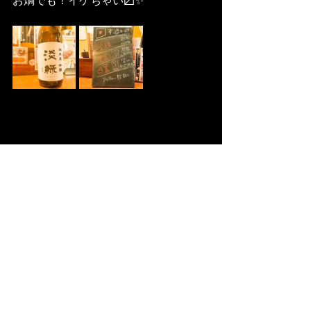
お燗でも！イケちゃい〼✨
絶好調てらす家
📍埼玉県加須市富士見町4-13
📞0480-48-7619
🕰OPEN 17:00 ⇨ CLOSE 23:00
（フードL.O.22:30）
☀️定休日：日曜日
今週のNEWS