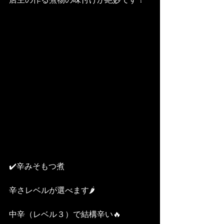
✔️辛みそもつ煮
辛さレベルが選べます🌶
中辛（レベル３）で結構辛い🔥