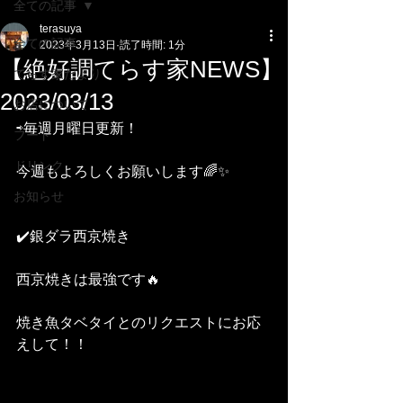
全ての記事
terasuya
全ての記事
2023年3月13日
読了時間: 1分
【絶好調てらす家NEWS】
てらす家だより
2023/03/13
お店について
⇨毎週月曜日更新！
フード
ドリンク
今週もよろしくお願いします🌈✨
お知らせ
✔️銀ダラ西京焼き
西京焼きは最強です🔥
焼き魚タベタイとのリクエストにお応
えして！！