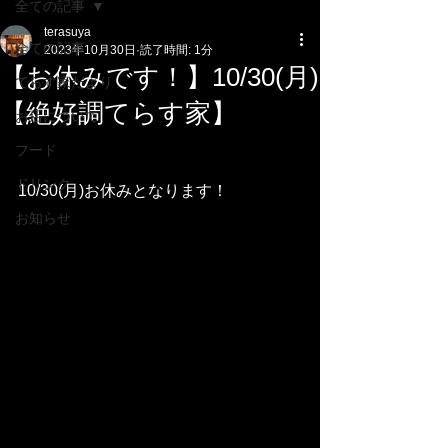
全ての記事
terasuya
全ての記事
2023年10月30日
読了時間: 1分
【お休みです！】10/30(月)
てらす家だより
【絶好調てらす家】
お店について
フード
ドリンク
10/30(月)お休みとなります！
お知らせ