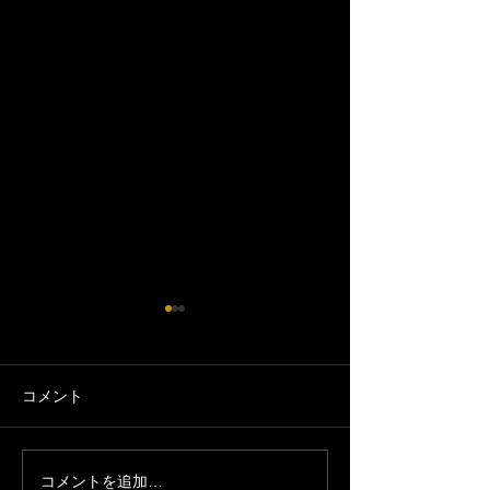
コメント
6/29(月)お休み
コメントを追加…
【お知らせ】7/26-7/30 夏