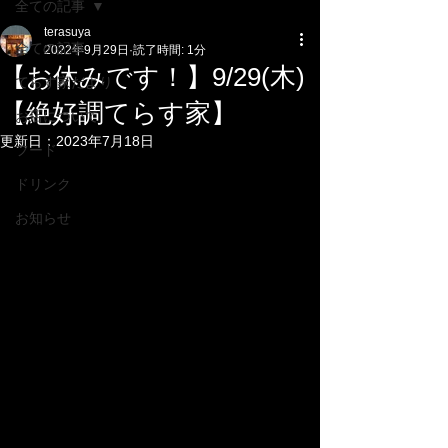
全ての記事
terasuya
全ての記事
2022年9月29日
読了時間: 1分
【お休みです！】9/29(木)
てらす家だより
【絶好調てらす家】
お店について
更新日：
2023年7月18日
フード
ドリンク
お知らせ