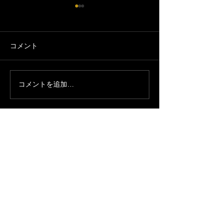
コメント
6/29(月)お休み
コメントを追加…
【お知らせ】7/26-7/30 夏
休みです｜加須市の居酒
屋 絶好調てらす家
開店時間
17:00〜23:00（L.O 22:00）
定休日：日曜日と木曜日
SNS