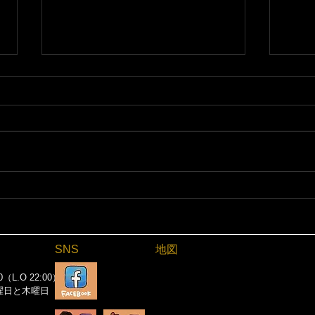
6/
【お知らせ】7/26-7/30 夏休
みです｜加須市の居酒屋 絶好
調てらす家
SNS
地図
0（L.O 22:00）
曜日と木曜日