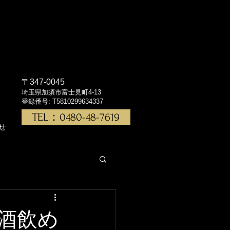
〒347-0045
埼玉県加須市富士見町4-13
登録番号: T5810299634337
TEL：0480-48-7619
せ
酒飲め