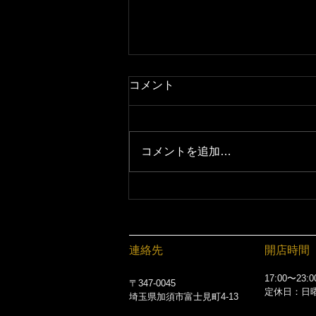
コメント
コメントを追加…
【加須夏祭り】7/18通常営業
です｜加須市の居酒屋 絶好調
てらす家
連絡先
開店時間
17:00〜23:0
〒347-0045
定休日：日
埼玉県加須市富士見町4-13