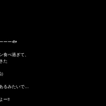
ーーー🐟
ン食べ過ぎて、
きた
）
あるみたいで…
ー‼️