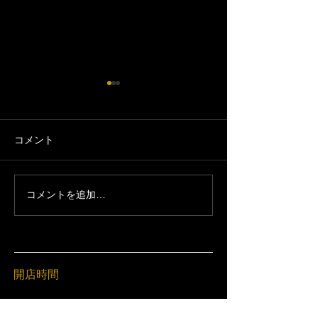
コメント
コメントを追加…
【お知らせ】7/26-7/30 夏
【お知らせ】3月
休みです｜加須市の居酒
（月）臨時休業
屋 絶好調てらす家
の居酒屋 絶好
開店時間
17:00〜23:00（L.O 22:00）
定休日：日曜日と木曜日