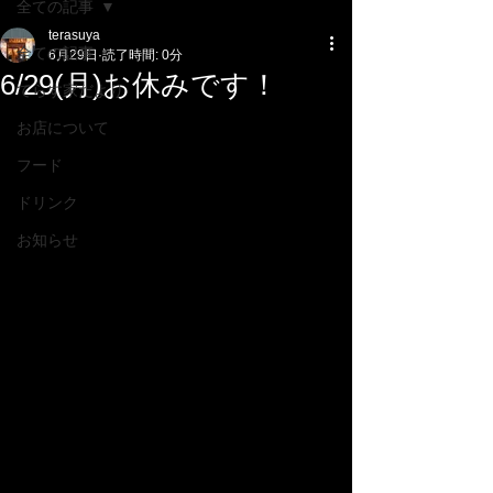
全ての記事
terasuya
全ての記事
6月29日
読了時間: 0分
6/29(月)お休みです！
てらす家だより
お店について
フード
ドリンク
お知らせ