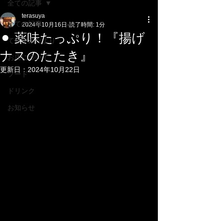
全ての記事
terasuya
全ての記事
2024年10月16日
読了時間: 1分
⚫︎ 薬味たっぷり！『揚げ
てらす家だより
ナスのたたき』
お店について
更新日：
2024年10月22日
フード
ドリンク
お知らせ