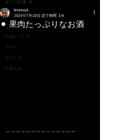
全ての記事
terasuya
全ての記事
2024年7月10日
読了時間: 1分
⚫︎ 果肉たっぷりなお酒
てらす家だより
お店について
フード
ドリンク
お知らせ
＿＿＿＿＿＿＿＿＿＿＿＿＿＿