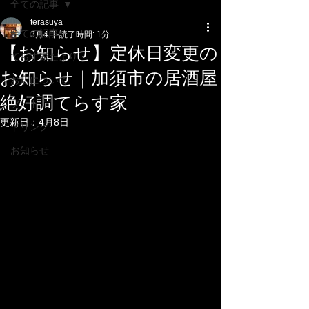
全ての記事
terasuya
全ての記事
3月4日
読了時間: 1分
【お知らせ】定休日変更の
てらす家だより
お知らせ｜加須市の居酒屋
お店について
絶好調てらす家
フード
更新日：
4月8日
ドリンク
お知らせ