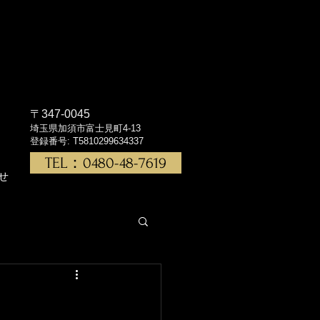
〒347-0045
埼玉県加須市富士見町4-13
登録番号: T5810299634337
TEL：0480-48-7619
せ