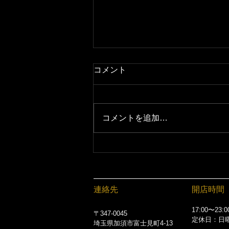
コメント
コメントを追加…
【泡まで美味しい】ハートラ
ンド生ビール｜加須市の居酒
屋 絶好調てらす家
連絡先
開店時間
17:00〜23:0
〒347-0045
定休日：日
埼玉県加須市富士見町4-13