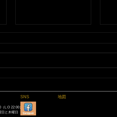
【加須夏祭り】7/18通常営業
【お知
です｜加須市の居酒屋 絶好調
みで
てらす家
調て
SNS
地図
0（L.O 22:00）
曜日と木曜日