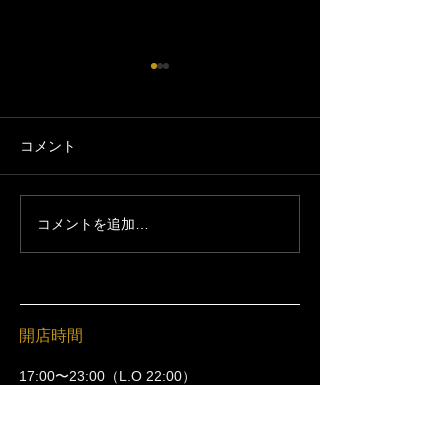
コメント
コメントを追加…
【泡まで美味しい】ハー
【加須夏祭り】7
トランド生ビール｜加須
営業です｜加須
市の居酒屋 絶好調てらす
屋 絶好調てらす
家
開店時間
17:00〜23:00（L.O 22:00）
定休日：日曜日と木曜日
SNS