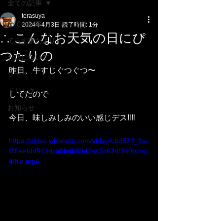
全ての記事
terasuya
全ての記事
2024年4月3日
読了時間: 1分
∴ こんなお天気の日にぴ
てらす家だより
つたりの
お店について
昨日、牛すじぐつぐつ〜
フード
ドリンク
してたので
お知らせ
今日、味しみしみのいい感じデス‼️‼️
https://video.wixstatic.com/video/cbd523_fba
f35eebbf545dca0bdb50d2a45c63d/360p/mp
4/file.mp4