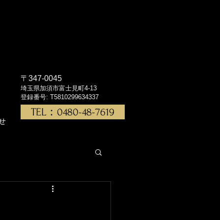
〒347-0045
埼玉県加須市富士見町4-13
登録番号: T5810299634337
TEL：0480-48-7619
せ