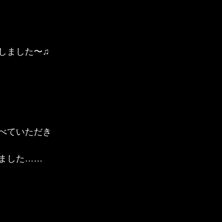
しました〜♫
べていただき
ました……