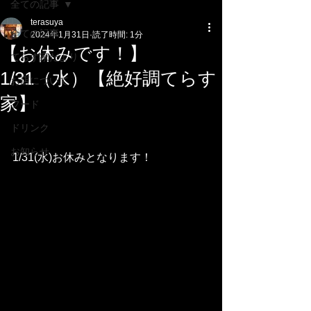
全ての記事
terasuya
全ての記事
2024年1月31日
読了時間: 1分
【お休みです！】
てらす家だより
1/31（水）【絶好調てらす
お店について
家】
フード
ドリンク
お知らせ
1/31(水)お休みとなります！