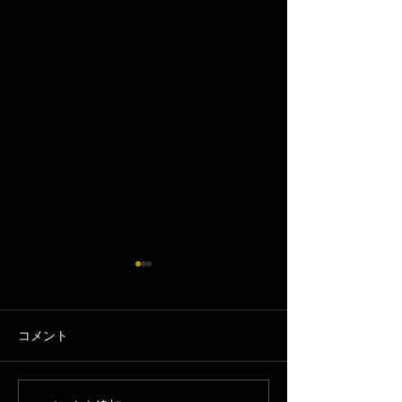
コメント
6/29(月)お休み