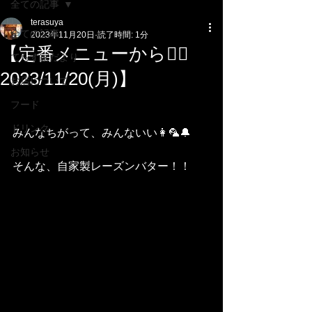
全ての記事
terasuya
全ての記事
2023年11月20日
読了時間: 1分
【定番メニューから❤️‍🔥
てらす家だより
2023/11/20(月)】
お店について
フード
ドリンク
みんなちがって、みんないい👩🦜🔔
お知らせ
そんな、自家製レーズンバター！！